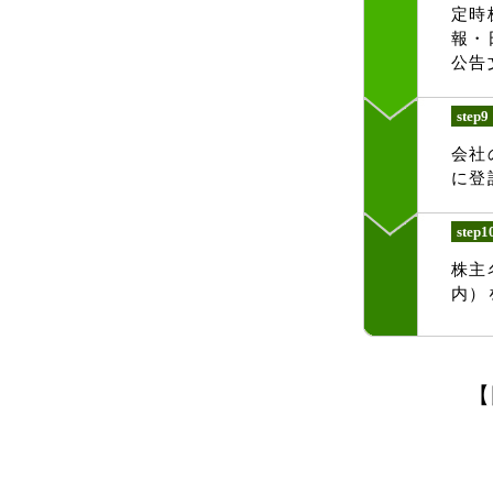
定時
報・
公告
step9
会社
に登
step1
株主
内）
【