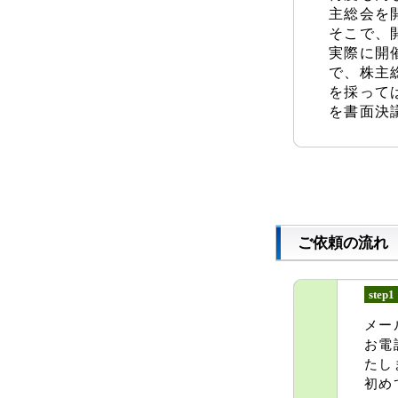
主総会を
そこで、
実際に開
で、株主
を採って
を書面決
ご依頼の流れ
step1
メー
お電
たし
初め