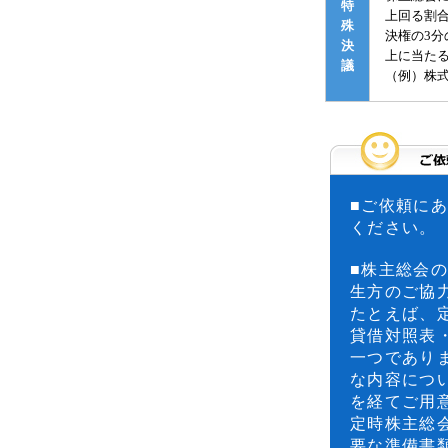
特
上回る割
殊
決権の3
決
上に当た
議
（例）株
■ご依頼に
ください。
■株主総会
生方のご協
たとえば、
貸借対照表
一つであり
な内容につ
を経てご用
定時株主総
要な準備書