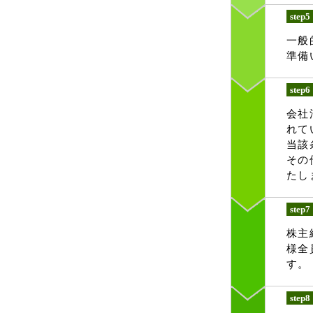
step5
一般
準備
step6
会社
れて
当該
その
たし
step7
株主
様全
す。
step8