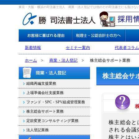
東京・大阪・横浜の司法書士法人 商業・法人登記では他のどの司法書士にも負けな
新着情報
セミナー案内
代表者コラム
ホーム
>
商業・法人登記
>
株主総会サポート業務
株主総会サ
組織再編支援業務
上場準備会社支援業務
ファンド・SPC・SPV組成管理業務
株主総会サポート業務
定款変更コンサルティング業務
株主総会と
される会議
法人登記業務
株主とはい