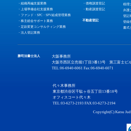
・組織再編支援業務
・債権譲渡登記
税理
・上場準備会社支援業務
・動産譲渡登記
弁護
・ファンド・SPC・SPV組成管理業務
登記
不動産登記
・株主総会サポート業務
登録
・定款変更コンサルティング業務
書式
・法人登記業務
勝司法書士法人
大阪事務所
大阪市西区立売堀1丁目3番13号 第三富士ビル
TEL:06-6940-6061 Fax:06-6940-6071
代々木事務所
東京都渋谷区千駄ヶ谷五丁目13番18号
オフィスコート代々木
TEL:03-6273-2193 FAX:03-6273-2194
Copyright(C) Katsu Judi