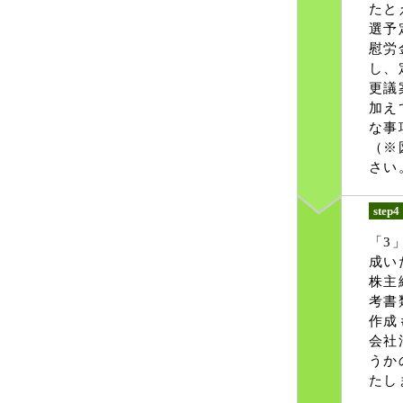
たと
選予
慰労
し、
更議
加え
な事
（※
さい
step4
「3
成い
株主
考書
作成
会社
うか
たし