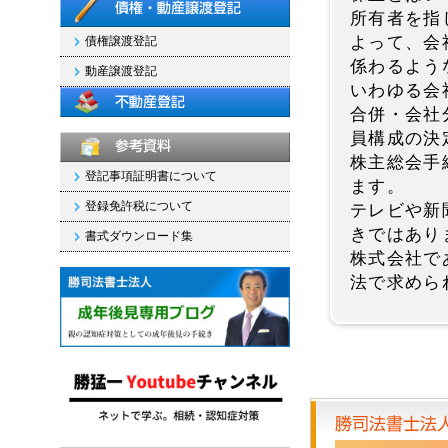
所有者を指
よって、会
債権譲渡登記
係わるよう
動産譲渡登記
いわゆる会
合併・会社
員構成の決
株主総会手
登記事項証明書について
ます。
登録免許税について
テレビや新
きではあり
書式ダウンロード集
株式会社で
法で求めら