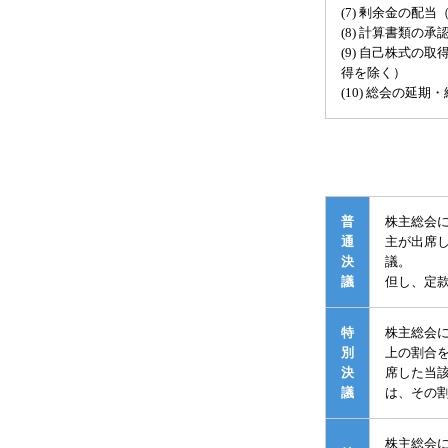
(7) 剰余金の配
(8) 計算書類の承
(9) 自己株式の
得を除く）
(10) 総会の延期
普
株主総会
通
主が出席
決
議。
議
但し、定
特
株主総会
別
上の割合
決
席した当
議
は、その
株主総会