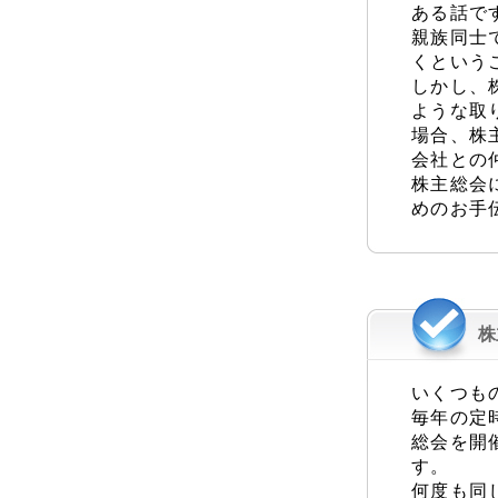
ある話で
親族同士
くという
しかし、
ような取
場合、株
会社との
株主総会
めのお手
株
いくつも
毎年の定
総会を開
す。
何度も同