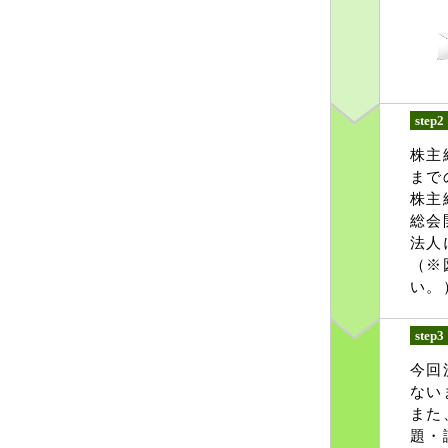
step2
株主
まで
株主
総会
法人
（※
い。
step3
今回
ない
また
題・