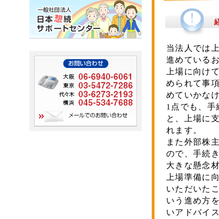
当法人では
進めている
上場に向け
められて事
めていかな
1点でも、手
と、上場に
れます。
また外部株
ので、手続
大きな懸念
上場準備に
いただいた
いう進め方
いアドバイ