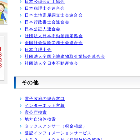
日本公認会計士協会
日本税理士会連合会
日本土地家屋調査士会連合会
日本行政書士会連合会
日本公証人連合会
社団法人日本不動産鑑定協会
全国社会保険労務士会連合会
日本弁理士会
社団法人全国宅地建物取引業協会連合会
社団法人全日本不動産協会
その他
電子政府の総合窓口
インターネット官報
官公庁検索
地方自治体検索
タックスアンサー（税金相談）
登記インフォメーションサービス
ＡＤＲ ＪＡＰＡＮ（裁判外紛争解決）