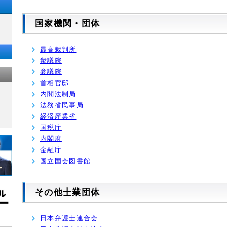
国家機関・団体
最高裁判所
衆議院
参議院
首相官邸
内閣法制局
法務省民事局
経済産業省
国税庁
内閣府
金融庁
国立国会図書館
その他士業団体
日本弁護士連合会