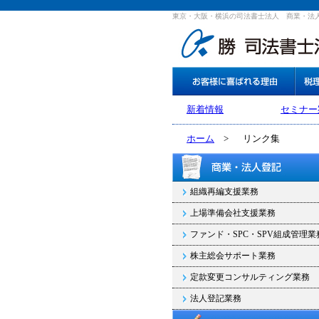
東京・大阪・横浜の司法書士法人 商業・法
新着情報
セミナー
ホーム
>
リンク集
組織再編支援業務
上場準備会社支援業務
ファンド・SPC・SPV組成管理業
株主総会サポート業務
定款変更コンサルティング業務
法人登記業務