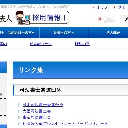
人登記では他のどの司法書士にも負けない実績と経験！
トップ
サイ
案内
代表者コラム
権利の窓
リンク集
司法書士関連団体
務
日本司法書士会連合会
大阪司法書士会
東京司法書士会
社団法人成年後見センター・リーガルサポート