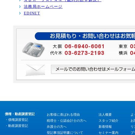
法務局ホームページ
EDINET
債権・動産譲渡登記
お客様に喜ばれる理由
法人概要
よ
・債権譲渡登記
税理士・公認会計士の方へ
スタッフ紹介
お
・動産譲渡登記
弁護士の方へ
新着情報
リ
登記事項証明書について
セミナー案内
プ