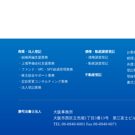
商業・法人登記
債権・動産譲渡登記
お客
・組織再編支援業務
・債権譲渡登記
税理
・上場準備会社支援業務
・動産譲渡登記
弁護
・ファンド・SPC・SPV組成管理業務
登記
不動産登記
・株主総会サポート業務
登録
・定款変更コンサルティング業務
書式
・法人登記業務
勝司法書士法人
大阪事務所
大阪市西区立売堀1丁目3番13号 第三富士ビル
TEL:06-6940-6061 Fax:06-6940-6071