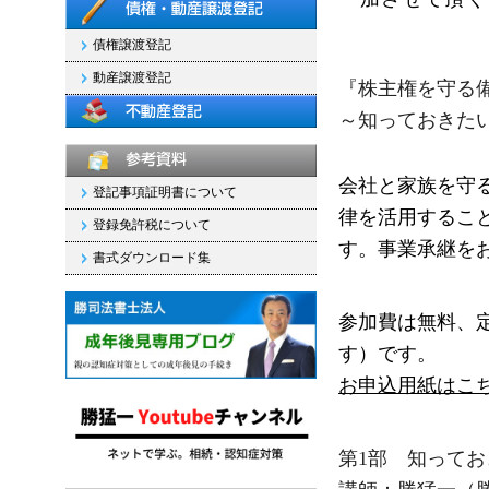
債権譲渡登記
動産譲渡登記
『株主権を守る
～知っておきた
会社と家族を守
登記事項証明書について
律を活用するこ
登録免許税について
す。事業承継を
書式ダウンロード集
参加費は無料、
す）です。
お申込用紙はこ
第1部 知って