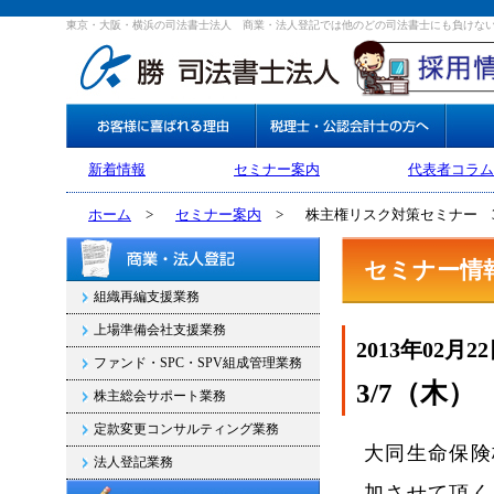
東京・大阪・横浜の司法書士法人 商業・法人登記では他のどの司法書士にも負けな
新着情報
セミナー案内
代表者コラム
ホーム
>
セミナー案内
>
株主権リスク対策セミナー 3
セミナー情
組織再編支援業務
上場準備会社支援業務
2013年02月2
ファンド・SPC・SPV組成管理業務
3/7（木）
株主総会サポート業務
定款変更コンサルティング業務
大同生命保険
法人登記業務
加させて頂く