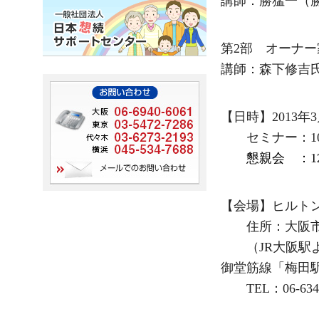
講師：勝猛一（
第2部 オーナ
講師：森下修吉
【日時】2013
セミナー：10
懇親会 ：12
【会場】ヒルト
住所：大阪市
（JR大阪駅
御堂筋線「梅田
TEL
：06-634