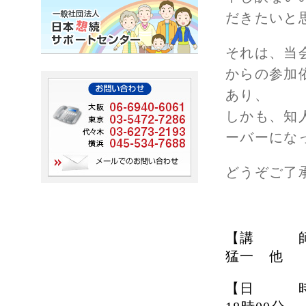
だきたいと
それは、当
からの参加
あり、
しかも、知
ーバーにな
どうぞご了
【講 師
猛一 他
【日 時】 