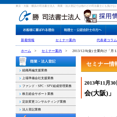
東京・大阪・横浜の司法書士法人 商業・法人登記では他のどの司法書士にも負けな
新着情報
セミナー案内
代表者コラム
ホーム
>
セミナー案内
>
2013/12/8(金) 士業向け
セミナー情
組織再編支援業務
上場準備会社支援業務
2013年11月3
ファンド・SPC・SPV組成管理業務
会(大阪)
株主総会サポート業務
定款変更コンサルティング業務
法人登記業務