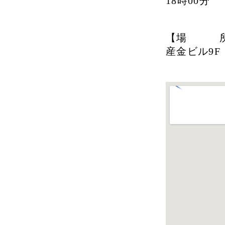
18時00分
※毎
【場 所
産金ビル9
TEL：