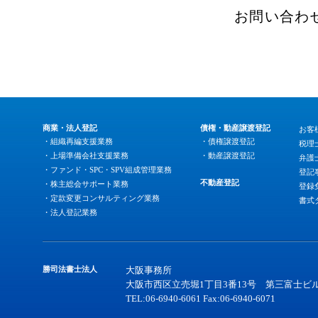
お問い合わ
商業・法人登記
債権・動産譲渡登記
お客
・組織再編支援業務
・債権譲渡登記
税理
・上場準備会社支援業務
・動産譲渡登記
弁護
・ファンド・SPC・SPV組成管理業務
登記
不動産登記
・株主総会サポート業務
登録
・定款変更コンサルティング業務
書式
・法人登記業務
勝司法書士法人
大阪事務所
大阪市西区立売堀1丁目3番13号 第三富士ビル
TEL:06-6940-6061 Fax:06-6940-6071