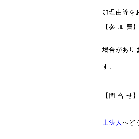
その際
加理由等を
【参 加 
※講座
場合があり
その際
す。
【問 合 せ
FAX
お
士法人
へど
ご質問等