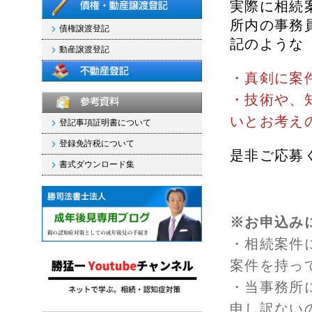
実際に相続
所内の事務
債権譲渡登記
記のような
動産譲渡登記
・真剣に案
・技術や、
いとお考え
登記事項証明書について
登録免許税について
是非ご応募
書式ダウンロード集
※お申込み
・相続案件
案件を持っ
・当事務所
申し訳ない