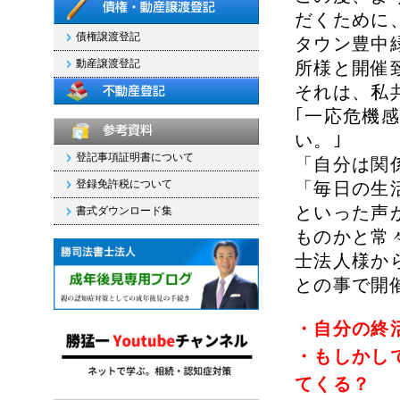
だくために
債権譲渡登記
タウン豊中
動産譲渡登記
所様と開催
それは、私
｢一応危機
い。｣
登記事項証明書について
「自分は関
登録免許税について
「毎日の生
といった声
書式ダウンロード集
ものかと常
士法人様か
との事で開
・自分の終
・もしかし
てくる？