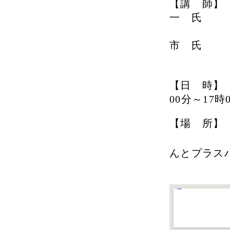
【講 師
一 氏
朝日税
市 氏
共
【日 時】 
00分～17時
【場 所】
んとプラス
TEL：06