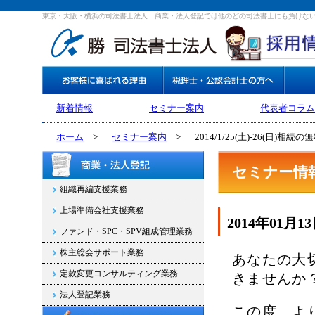
東京・大阪・横浜の司法書士法人 商業・法人登記では他のどの司法書士にも負けな
新着情報
セミナー案内
代表者コラム
ホーム
>
セミナー案内
>
2014/1/25(土)-26(日)相続
セミナー情
組織再編支援業務
上場準備会社支援業務
2014年01月1
ファンド・SPC・SPV組成管理業務
株主総会サポート業務
あなたの大
定款変更コンサルティング業務
きませんか
法人登記業務
この度、よ