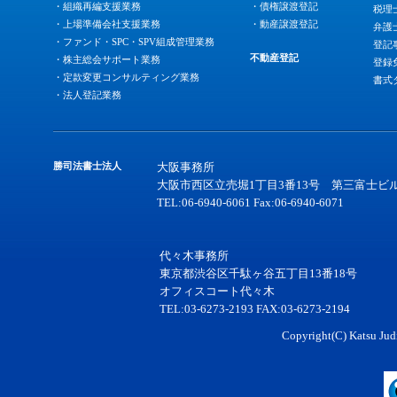
・組織再編支援業務
・債権譲渡登記
税理
・上場準備会社支援業務
・動産譲渡登記
弁護
・ファンド・SPC・SPV組成管理業務
登記
不動産登記
・株主総会サポート業務
登録
・定款変更コンサルティング業務
書式
・法人登記業務
勝司法書士法人
大阪事務所
大阪市西区立売堀1丁目3番13号 第三富士ビル
TEL:06-6940-6061 Fax:06-6940-6071
代々木事務所
東京都渋谷区千駄ヶ谷五丁目13番18号
オフィスコート代々木
TEL:03-6273-2193 FAX:03-6273-2194
Copyright(C) Katsu Judi