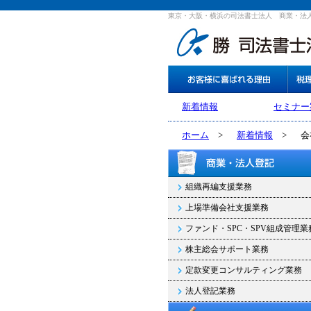
東京・大阪・横浜の司法書士法人 商業・法
新着情報
セミナー
ホーム
>
新着情報
>
会
組織再編支援業務
上場準備会社支援業務
ファンド・SPC・SPV組成管理業
株主総会サポート業務
定款変更コンサルティング業務
法人登記業務