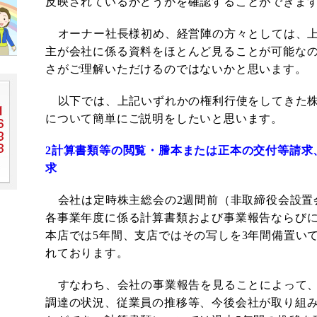
反映されているかどうかを確認することができま
オーナー社長様初め、経営陣の方々としては、
主が会社に係る資料をほとんど見ることが可能な
さがご理解いただけるのではないかと思います。
以下では、上記いずれかの権利行使をしてきた
について簡単にご説明をしたいと思います。
2
計算書類等の閲覧・謄本または正本の交付等請求
求
会社は定時株主総会の
2
週間前（非取締役会設置
各事業年度に係る計算書類および事業報告ならび
本店では
5
年間、支店ではその写しを
3
年間備置い
れております。
すなわち、会社の事業報告を見ることによって
調達の状況、従業員の推移等、今後会社が取り組