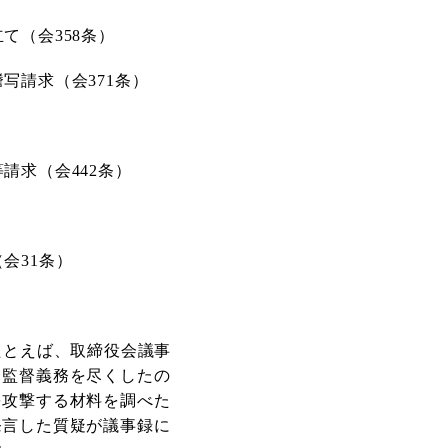
立て（会
358
条）
謄写請求（会
371
条）
等請求（会
442
条）
（会
31
条）
たとえば、取締役会議事
る監督義務を尽くしたの
を攻撃する材料を調べた
発言した質疑が議事録に