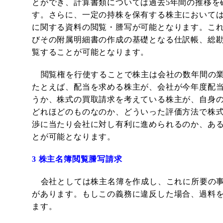
とができ、計算書類については過去
5
年間の推移を
す。さらに、一定の持株を保有する株主において
に関する資料の閲覧・謄写が可能となります。こ
びその附属明細書の作成の基礎となる仕訳帳、総
覧することが可能となります。
閲覧権を行使することで株主は会社の数年間の
たとえば、配当を求める株主が、会社が今年度配
うか、株式の買取請求を考えている株主が、自身
どれほどのものなのか、どういった評価方法で株
渉に当たり会社に対し有利に進められるのか、あ
とが可能となります。
3
株主名簿閲覧謄写請求
会社としては株主名簿を作成し、これに所要の
があります。もしこの義務に違反した場合、過料
ます。