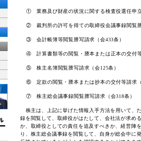
① 業務及び財産の状況に関する検査役選任申
② 裁判所の許可を得ての取締役会議事録閲覧
③ 会計帳簿等閲覧謄写請求（会
433
条）
④ 計算書類等の閲覧・謄本または正本の交付
⑤ 株主名簿閲覧謄写請求（会
125
条）
⑥ 定款の閲覧・謄本または抄本の交付等請求
⑦ 株主総会議事録閲覧謄写請求（会
318
条）
株主は、上記に挙げた情報入手方法を用いて、
録を閲覧して、取締役がはたして、会社法が求め
か、取締役としての責任を追及すべきか、経営陣
り、株主総会議事録を閲覧して、自身が総会中に