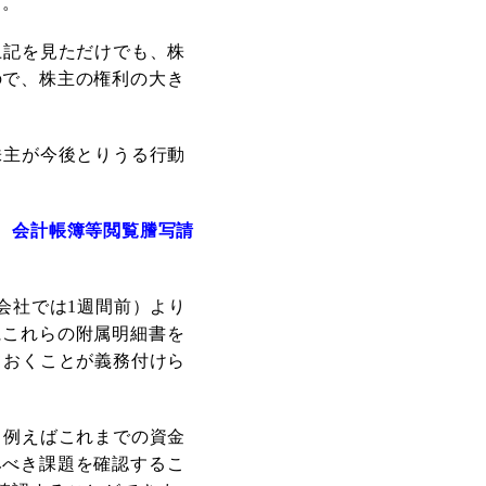
す。
上記を見ただけでも、株
ので、株主の権利の大き
株主が今後とりうる行動
、会計帳簿等閲覧謄写請
会社では
1
週間前）より
にこれらの附属明細書を
ておくことが義務付けら
、例えばこれまでの資金
みべき課題を確認するこ