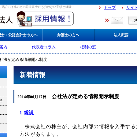
人登記では他のどの司法書士にも負けない実績と経験！
トップ
サイ
案内
代表者コラム
権利の窓
社法が定める情報開示制度
新着情報
会社法が定める情報開示制度
2014年06月17日
務
1
総説
株式会社の株主が、会社内部の情報を入手する
方法があります。