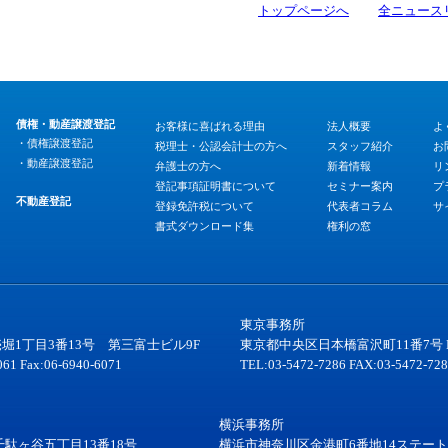
トップページへ
全ニュース
債権・動産譲渡登記
お客様に喜ばれる理由
法人概要
よ
・債権譲渡登記
税理士・公認会計士の方へ
スタッフ紹介
お
・動産譲渡登記
弁護士の方へ
新着情報
リ
登記事項証明書について
セミナー案内
プ
不動産登記
登録免許税について
代表者コラム
サ
書式ダウンロード集
権利の窓
東京事務所
堀1丁目3番13号 第三富士ビル9F
東京都中央区日本橋富沢町11番7号 
061 Fax:06-6940-6071
TEL:03-5472-7286 FAX:03-5472-72
横浜事務所
駄ヶ谷五丁目13番18号
横浜市神奈川区金港町6番地14ステート