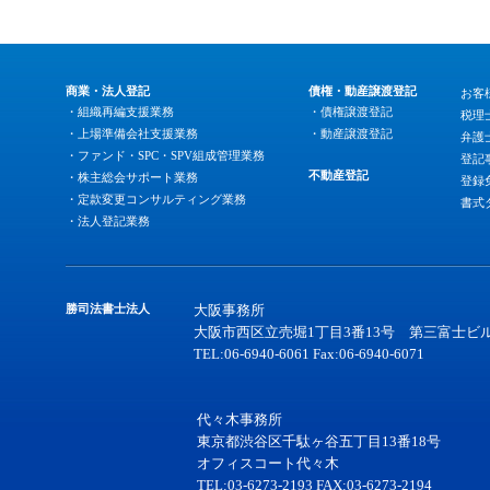
商業・法人登記
債権・動産譲渡登記
お客
・組織再編支援業務
・債権譲渡登記
税理
・上場準備会社支援業務
・動産譲渡登記
弁護
・ファンド・SPC・SPV組成管理業務
登記
不動産登記
・株主総会サポート業務
登録
・定款変更コンサルティング業務
書式
・法人登記業務
勝司法書士法人
大阪事務所
大阪市西区立売堀1丁目3番13号 第三富士ビル
TEL:06-6940-6061 Fax:06-6940-6071
代々木事務所
東京都渋谷区千駄ヶ谷五丁目13番18号
オフィスコート代々木
TEL:03-6273-2193 FAX:03-6273-2194