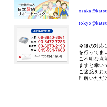
osaka@katsu
tokyo@katsu
今後の対応
を行ってま
ご不明な点
ますと幸い
ご迷惑をお
理解いただ