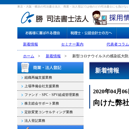
東京・大阪・横浜の司法書士法人 商業・法人登記では他のどの司法書士にも負けな
新着情報
セミナー案内
代表者コラム
ホーム
>
新着情報
>
新型コロナウイルスの感染拡大防
新着情報
組織再編支援業務
上場準備会社支援業務
2020年04月0
ファンド・SPC・SPV組成管理業務
向けた弊
株主総会サポート業務
定款変更コンサルティング業務
法人登記業務