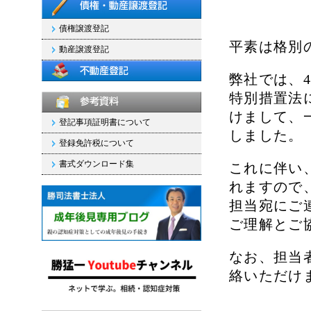
債権譲渡登記
平素は格別
動産譲渡登記
弊社では、
特別措置法
けまして、
登記事項証明書について
しました。
登録免許税について
書式ダウンロード集
これに伴い
れますので
担当宛にご
ご理解とご
なお、担当
絡いただけ