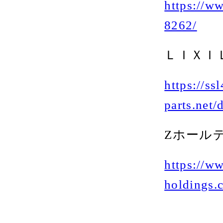
https://w
8262/
ＬＩＸＩ
https://ssl
parts.net
Zホール
https://w
holdings.