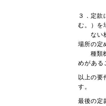
１０
３．定款
む。）を
ない
場所の定
種類株
めがある
以上の要
す。
最後の定