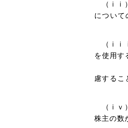
（ｉｉ）
について
策
（ｉｉｉ
を使用す
支
慮するこ
つい
（ｉｖ）
株主の数