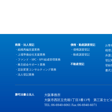
商業・法人登記
債権・動産譲渡登記
お客
・組織再編支援業務
・債権譲渡登記
税理
・上場準備会社支援業務
・動産譲渡登記
弁護
・ファンド・SPC・SPV組成管理業務
登記
不動産登記
・株主総会サポート業務
登録
・定款変更コンサルティング業務
書式
・法人登記業務
勝司法書士法人
大阪事務所
大阪市西区立売堀1丁目3番13号 第三富士ビル
TEL:06-6940-6061 Fax:06-6940-6071