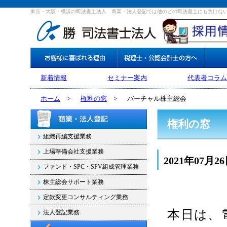
東京・大阪・横浜の司法書士法人 商業・法人登記では他のどの司法書士にも負けな
新着情報
セミナー案内
代表者コラム
ホーム
>
権利の窓
>
バーチャル株主総会
権利の窓
組織再編支援業務
上場準備会社支援業務
2021年07月2
ファンド・SPC・SPV組成管理業務
株主総会サポート業務
定款変更コンサルティング業務
本日は、
法人登記業務