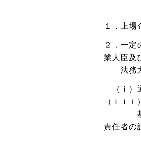
１．上場
２．一定
業大臣及
法務大
（ｉ）通
（ｉｉｉ
基づ
責任者の