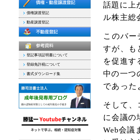
話題に上
債権譲渡登記
ル株主総
動産譲渡登記
このバー
すが、も
登記事項証明書について
を促進す
登録免許税について
中の一つ
書式ダウンロード集
であった
そして、
に会議の
Web会