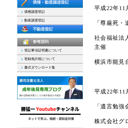
平成
22
年
11
債権譲渡登記
動産譲渡登記
「尊厳死・
社会福祉法
主催
登記事項証明書について
登録免許税について
横浜市能見
書式ダウンロード集
平成
22
年
11
「遺言勉強
株式会社グ