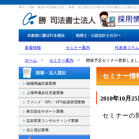
東京・大阪・横浜の司法書士法人 商業・法人登記では他のどの司法書士にも負けな
新着情報
セミナー案内
代表者コラム
ホーム
>
セミナー案内
>
開催予定セミナー更新しまし
セミナー情
組織再編支援業務
上場準備会社支援業務
2010年10月2
ファンド・SPC・SPV組成管理業務
株主総会サポート業務
セミナーの
定款変更コンサルティング業務
法人登記業務