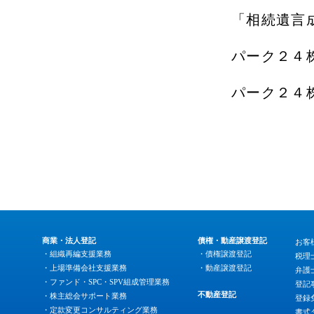
「相続遺言
パーク２４
パーク２４
商業・法人登記
債権・動産譲渡登記
お客
・組織再編支援業務
・債権譲渡登記
税理
・上場準備会社支援業務
・動産譲渡登記
弁護
・ファンド・SPC・SPV組成管理業務
登記
不動産登記
・株主総会サポート業務
登録
・定款変更コンサルティング業務
書式