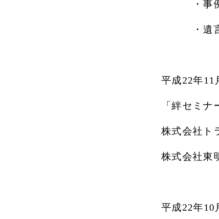
・事例で
・遺言の
平成
22
年
11
「絆セミナ
株式会社ト
株式会社東
平成
22
年
10