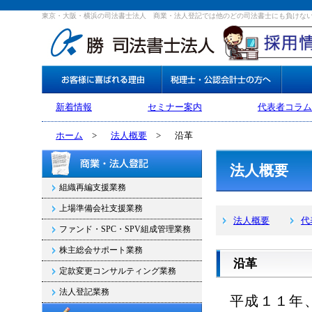
東京・大阪・横浜の司法書士法人 商業・法人登記では他のどの司法書士にも負けな
新着情報
セミナー案内
代表者コラム
ホーム
>
法人概要
>
沿革
法人概要
組織再編支援業務
上場準備会社支援業務
法人概要
代
ファンド・SPC・SPV組成管理業務
株主総会サポート業務
沿革
定款変更コンサルティング業務
法人登記業務
平成１１年