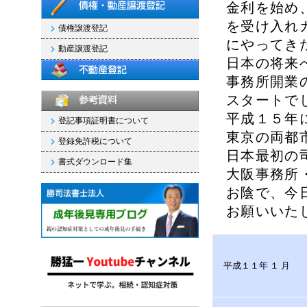
金利を始め
を受け入れ
債権譲渡登記
にやってき
動産譲渡登記
日本の将来
事務所開業
スタートで
平成１５年
登記事項証明書について
東京の両都
登録免許税について
日本最初の
書式ダウンロード集
大阪事務所
お陰で、今
お願いいた
平成１１年 １ 月