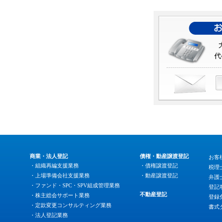
商業・法人登記
債権・動産譲渡登記
お客
・組織再編支援業務
・債権譲渡登記
税理
・上場準備会社支援業務
・動産譲渡登記
弁護
・ファンド・SPC・SPV組成管理業務
登記
不動産登記
・株主総会サポート業務
登録
・定款変更コンサルティング業務
書式
・法人登記業務